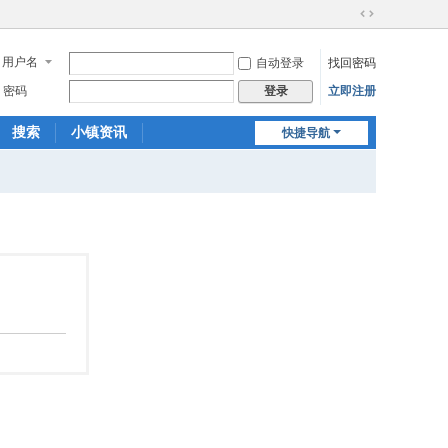
切
换
用户名
自动登录
找回密码
到
宽
密码
立即注册
登录
版
搜索
小镇资讯
快捷导航