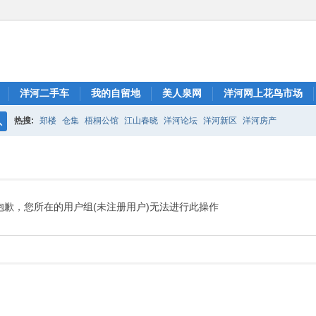
洋河二手车
我的自留地
美人泉网
洋河网上花鸟市场
热搜:
郑楼
仓集
梧桐公馆
江山春晓
洋河论坛
洋河新区
洋河房产
搜
索
抱歉，您所在的用户组(未注册用户)无法进行此操作